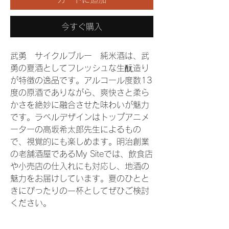
今すぐ購入
武勇　サイクルブルー　純米酒は、武
勇の夏酒としてフレッシュな生酛造り
が特徴の逸品です。アルコール度数13
度の原酒でありながら、爽快さと柔ら
かさを絶妙に融合させた味わいが魅力
です。ラベルデザインはトップアニメ
ーターの高坂希太郎先生によるもの
で、視覚的にも楽しめます。明治創業
の老舗酒屋であるMy Siteでは、飲食店
や小売店の仕入れにも対応し、地酒の
魅力をお届けしています。夏のひとと
きにぴったりの一杯としてぜひご検討
ください。