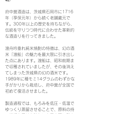
府中誉酒造は、茨城県石岡市に1716
年（享保元年）から続く老舗蔵元で
す。300年以上の歴史を持ちながら、
伝統を守りつつ時代に合わせた革新的
な酒造りを行ってきました。
渡舟吟垂れ純米焼酎の特徴は、幻の酒
米「渡船」の魅力を最大限に引き出し
た点にあります。渡船は、昭和前期ま
で収穫されていましたが、その後消え
てしまった茨城県の幻の酒米です。
1989年に種モミ14グラムのわずかな
手がかりから栽培し、府中誉が全国で
初めて復活させました。
製造過程では、もろみを低圧・低温で
ゆっくり蒸留させることで、原料の持