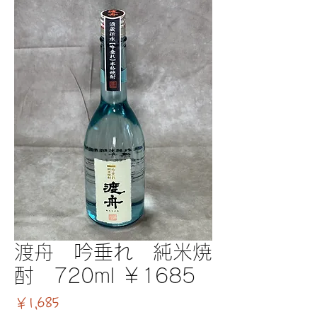
渡舟 吟垂れ 純米焼
酎 720ml ￥1685
価格
￥1,685