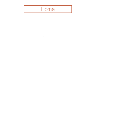
Home
ホーム
商品一覧
お問い合わせ
よくある質問
配送・返品について
利用規約
特定商取引法に基づく表記