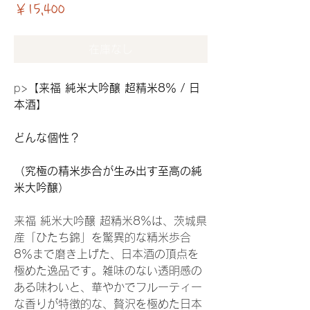
価格
￥15,400
在庫なし
p>
【来福 純米大吟醸 超精米8％ / 日
本酒】
どんな個性？
（究極の精米歩合が生み出す至高の純
米大吟醸）
来福 純米大吟醸 超精米8％は、茨城県
産「ひたち錦」を驚異的な精米歩合
8％まで磨き上げた、日本酒の頂点を
極めた逸品です。雑味のない透明感の
ある味わいと、華やかでフルーティー
な香りが特徴的な、贅沢を極めた日本