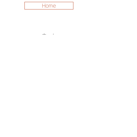
Home
ホーム
商品一覧
お問い合わせ
よくある質問
配送・返品について
利用規約
特定商取引法に基づく表記